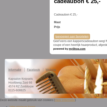
cadeaubon € 25,-
Cadeaubon € 25,-
Maat
Prijs
toevoegen aan favorieten
Geef eens een kapperscadeaubon weg! Met
coupe of een heerlijk haarproduct, afges
powered by
myShop.com
Informatie
Facebook
Website
Kapsalon Knipsels
Hoofdweg Zuid 66
4574 RZ Zuiddorpe
0115-608825
Deze website maakt gebruik van cookies (
meer informatie
)
later opnieuw tonen