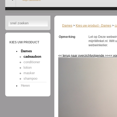
Dames
>
Kies uw product - Dames
>
c
Opmerking
Let op Deze webwinke
mijnWinkel.nl. Wilt
KIES UW PRODUCT
webwinkelier.
Dames
<<
terug naar overzicht
volgende
>>
<<
vo
cadeaubon
conditioner
lotion
masker
shampoo
Heren