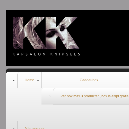
Welkom bij de webshop van Kapsalon Knipsels
Home
Cadeaubox
Per box max 3 producten, box is altijd gratis
Mijn account