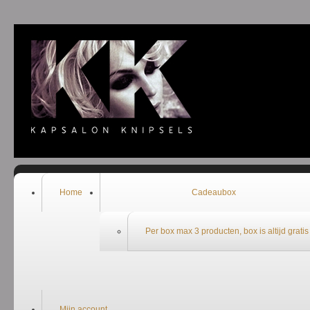
Welkom bij de webshop van Kapsalon Knipsels
Home
Cadeaubox
Per box max 3 producten, box is altijd gratis
Mijn account