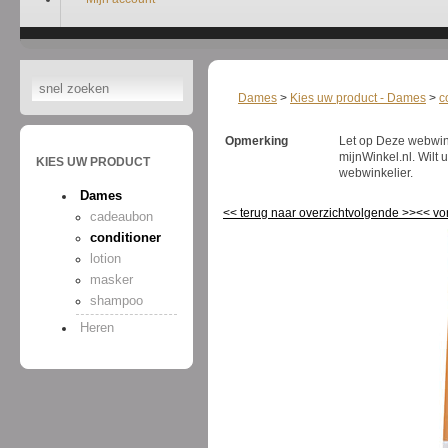
Dames
>
Kies uw product - Dames
>
c
Opmerking
Let op Deze webwinke
mijnWinkel.nl. Wilt
KIES UW PRODUCT
webwinkelier.
Dames
<<
terug naar overzicht
volgende
>>
<<
vo
cadeaubon
conditioner
lotion
masker
shampoo
Heren