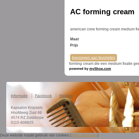
AC forming cream
american crew forming cream medium fix
Maat
Prijs
toevoegen aan favorieten
forming cream die een medium fixatie gee
powered by
myShop.com
Informatie
Facebook
Website
Kapsalon Knipsels
Hoofdweg Zuid 66
4574 RZ Zuiddorpe
0115-608825
Deze website maakt gebruik van cookies (
meer informatie
)