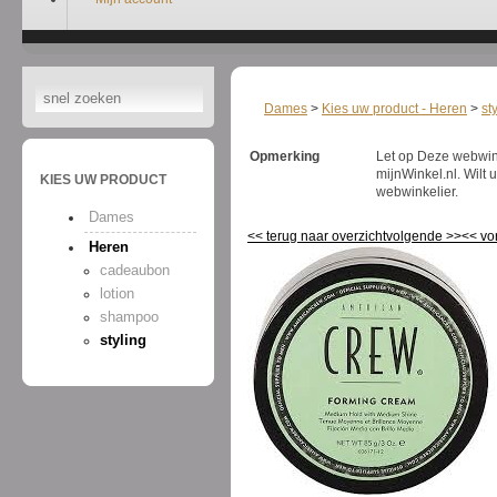
Dames
>
Kies uw product - Heren
>
st
Opmerking
Let op Deze webwinke
mijnWinkel.nl. Wilt
KIES UW PRODUCT
webwinkelier.
Dames
<<
terug naar overzicht
volgende
>>
<<
vo
Heren
cadeaubon
lotion
shampoo
styling