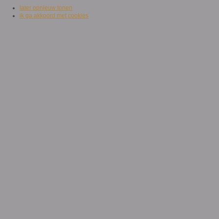
later opnieuw tonen
ik ga akkoord met cookies