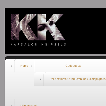
Welkom bij de webshop van Kapsalon Knipsels
Home
Cadeaubox
Per box max 3 producten, box is altijd gratis
Mijn account